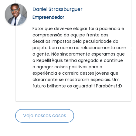
José Duarte
Daniel Strassburguer
Empreendedor
Empreendedor
Fui muito bem atendido. A Catalisa é uma
Fator que deve-se elogiar foi a paciência e
grande empresa e bem administrada.
compreensão da equipe frente aos
Agora depende de mim, para colocar em
desafios impostos pela peculiaridade do
prática o projeto. Obrigado.
projeto bem como no relacionamento com
a gente. Nós sinceramente esperamos que
o RepellitÁquis tenha agregado e continue
a agregar coisas positivas para a
experiência e carreira destes jovens que
claramente se mostraram especiais. Um
futuro brilhante os aguarda!!! Parabéns! :D
Veja nossos cases