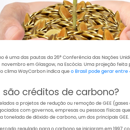
o é uma das pautas da 26° Conferência das Nações Unid
e novembro em Glasgow, na Escócia. Uma projeção feita p
do clima WayCarbon indica que
o Brasil pode gerar entre
e são créditos de carbono?
elados a projetos de redução ou remoção de GEE (gases d
egociados com governos, empresas ou pessoas físicas q
a tonelada de dióxido de carbono, um dos principais GEE.
ercado regulado para o carbono se iniciaram em 1997 com