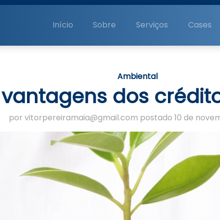
Início
Sobre
Serviços
Cases
Ambiental
 vantagens dos crédit
por vitorpereiramaia@gmail.com postado 10 de novem