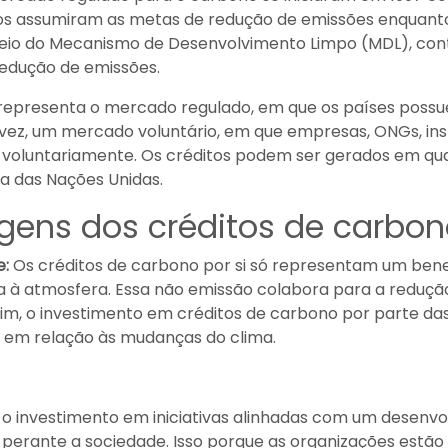
os assumiram as metas de redução de emissões enquanto 
eio do Mecanismo de Desenvolvimento Limpo (MDL), cont
redução de emissões.
, representa o mercado regulado, em que os países pos
ua vez, um mercado voluntário, em que empresas, ONGs, 
ões voluntariamente. Os créditos podem ser gerados em q
a das Nações Unidas.
gens dos créditos de carbon
e:
Os créditos de carbono por si só representam um bene
da à atmosfera. Essa não emissão colabora para a reduç
sim, o investimento em créditos de carbono por parte d
 em relação às mudanças do clima.
 o investimento em iniciativas alinhadas com um desenv
erante a sociedade. Isso porque as organizações estão c