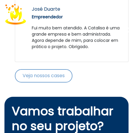
Daniel Strassburguer
José Duarte
Empreendedor
Empreendedor
Fator que deve-se elogiar foi a paciência e
Fui muito bem atendido. A Catalisa é uma
compreensão da equipe frente aos
grande empresa e bem administrada.
desafios impostos pela peculiaridade do
Agora depende de mim, para colocar em
projeto bem como no relacionamento com
prática o projeto. Obrigado.
a gente. Nós sinceramente esperamos que
o RepellitÁquis tenha agregado e continue
a agregar coisas positivas para a
experiência e carreira destes jovens que
Veja nossos cases
claramente se mostraram especiais. Um
futuro brilhante os aguarda!!! Parabéns! :D
Vamos trabalhar
no seu projeto?