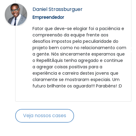
José Duarte
Daniel Strassburguer
Empreendedor
Empreendedor
Fui muito bem atendido. A Catalisa é uma
Fator que deve-se elogiar foi a paciência e
grande empresa e bem administrada.
compreensão da equipe frente aos
Agora depende de mim, para colocar em
desafios impostos pela peculiaridade do
prática o projeto. Obrigado.
projeto bem como no relacionamento com
a gente. Nós sinceramente esperamos que
o RepellitÁquis tenha agregado e continue
a agregar coisas positivas para a
experiência e carreira destes jovens que
claramente se mostraram especiais. Um
futuro brilhante os aguarda!!! Parabéns! :D
Veja nossos cases