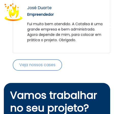
Daniel Strassburguer
José Duarte
Empreendedor
Empreendedor
Fator que deve-se elogiar foi a paciência e
Fui muito bem atendido. A Catalisa é uma
compreensão da equipe frente aos
grande empresa e bem administrada.
desafios impostos pela peculiaridade do
Agora depende de mim, para colocar em
projeto bem como no relacionamento com
prática o projeto. Obrigado.
a gente. Nós sinceramente esperamos que
o RepellitÁquis tenha agregado e continue
a agregar coisas positivas para a
experiência e carreira destes jovens que
Veja nossos cases
claramente se mostraram especiais. Um
futuro brilhante os aguarda!!! Parabéns! :D
Vamos trabalhar
no seu projeto?