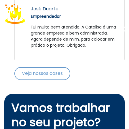
Daniel Strassburguer
José Duarte
Empreendedor
Empreendedor
Fator que deve-se elogiar foi a paciência e
Fui muito bem atendido. A Catalisa é uma
compreensão da equipe frente aos
grande empresa e bem administrada.
desafios impostos pela peculiaridade do
Agora depende de mim, para colocar em
projeto bem como no relacionamento com
prática o projeto. Obrigado.
a gente. Nós sinceramente esperamos que
o RepellitÁquis tenha agregado e continue
a agregar coisas positivas para a
experiência e carreira destes jovens que
Veja nossos cases
claramente se mostraram especiais. Um
futuro brilhante os aguarda!!! Parabéns! :D
Vamos trabalhar
no seu projeto?