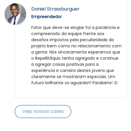
José Duarte
Daniel Strassburguer
Empreendedor
Empreendedor
Fui muito bem atendido. A Catalisa é uma
Fator que deve-se elogiar foi a paciência e
grande empresa e bem administrada.
compreensão da equipe frente aos
Agora depende de mim, para colocar em
desafios impostos pela peculiaridade do
prática o projeto. Obrigado.
projeto bem como no relacionamento com
a gente. Nós sinceramente esperamos que
o RepellitÁquis tenha agregado e continue
a agregar coisas positivas para a
experiência e carreira destes jovens que
claramente se mostraram especiais. Um
futuro brilhante os aguarda!!! Parabéns! :D
Veja nossos cases